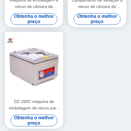
Máquina de embalagem a
Equipamento de vedação a
vácuo de câmara de
vácuo de câmara de
escritório com aquecimento
controlo eléctrica para
Obtenha o melhor
Obtenha o melhor
instantâneo para
embalagens domésticas e
preço
preço
mercadorias
comerciais
DZ-260C máquina de
embalagem de vácuo para
casa para alimentos e
Obtenha o melhor
vegetais 260mm tamanho
preço
da câmara