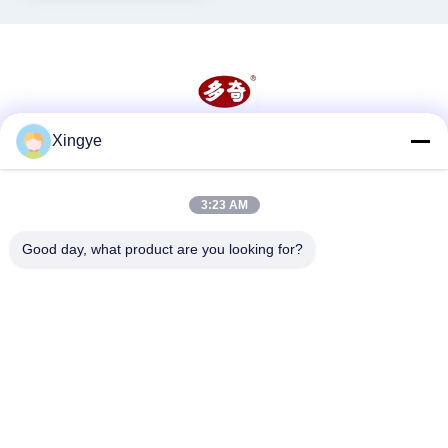
Xingye
Redes Sociais
3:23 AM
Contato rápido
Good day, what product are you looking for?
Telefone
86--15157728448
E-mail
xingyesales3@duoqi.com
Endereço
No 3, Rua Lvliu, Zona de Desenvolvimento Económico,
Wenzhou, Zhejiang, China