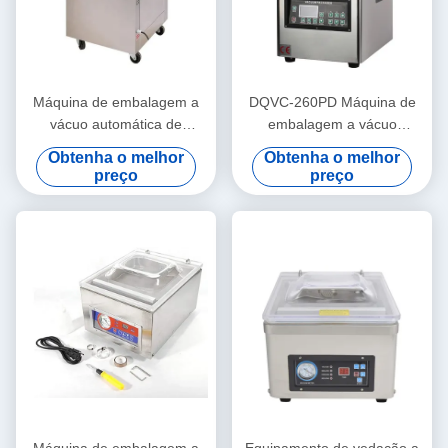
Máquina de embalagem a
DQVC-260PD Máquina de
vácuo automática de
embalagem a vácuo
alimentos para pão e carne
comercial de bebidas
Obtenha o melhor
Obtenha o melhor
DUOQI
Máquina de vedação a
preço
preço
vácuo de alta eficiência