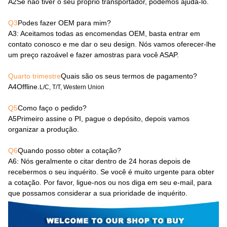
A2
Se não tiver o seu próprio transportador, podemos ajudá-lo.
Q3
Podes fazer OEM para mim?
A3
: Aceitamos todas as encomendas OEM, basta entrar em
contato conosco e me dar o seu design. Nós vamos oferecer-lhe
um preço razoável e fazer amostras para você ASAP.
Quarto trimestre
Quais são os seus termos de pagamento?
A4
Offline.
L/C, T/T, Western Union
Q5
Como faço o pedido?
A5
Primeiro assine o PI, pague o depósito, depois vamos
organizar a produção.
Q6
Quando posso obter a cotação?
A6
: Nós geralmente o citar dentro de 24 horas depois de
recebermos o seu inquérito. Se você é muito urgente para obter
a cotação. Por favor, ligue-nos ou nos diga em seu e-mail, para
que possamos considerar a sua prioridade de inquérito.