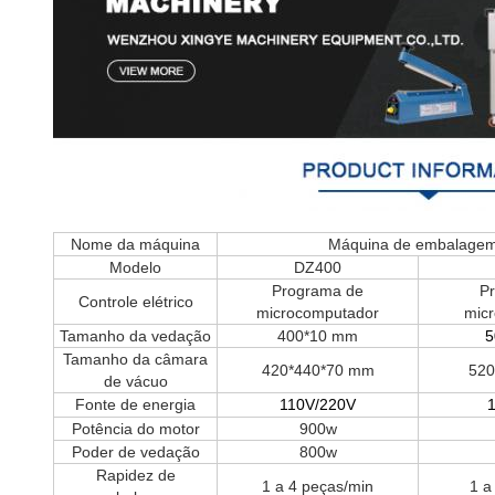
Nome da máquina
Máquina de embalagem 
Modelo
DZ400
Programa de
P
Controle elétrico
microcomputador
mic
Tamanho da vedação
400*10 mm
5
Tamanho da câmara
420*440*70 mm
520
de vácuo
Fonte de energia
11
0V/220V
1
Potência do motor
900w
Poder de vedação
800w
Rapidez de
1 a 4 peças/min
1 a