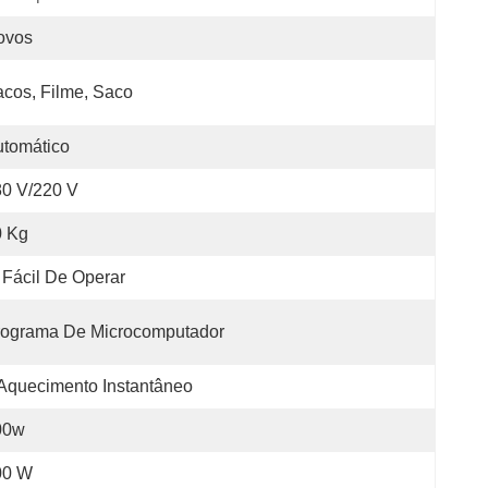
ovos
cos, Filme, Saco
tomático
0 V/220 V
0 Kg
Fácil De Operar
rograma De Microcomputador
Aquecimento Instantâneo
00w
00 W