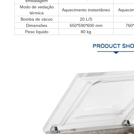
embalagem
Modo de vedação
Aquecimento instantâneo
Aquecim
térmica
Bomba de vácuo
20 L/S
Dimensões
650*590*600 mm
760
Peso líquido
80 kg