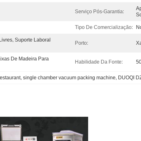
Ap
Serviço Pós-Garantia:
So
Tipo De Comercialização:
N
ivres, Suporte Laboral 
Porto:
X
xas De Madeira Para 
Habilidade Da Fonte:
5
restaurant
, 
single chamber vacuum packing machine
, 
DUOQI DZ