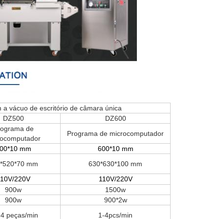
a vácuo de escritório de câmara única
DZ500
DZ600
rograma de
Programa de microcomputador
rocomputador
00*10 mm
600*10 mm
*520*70 mm
630*630*100 mm
1
0V/220V
11
0V/220V
900w
1500w
900w
900*2w
 4 peças/min
1-4pcs/min