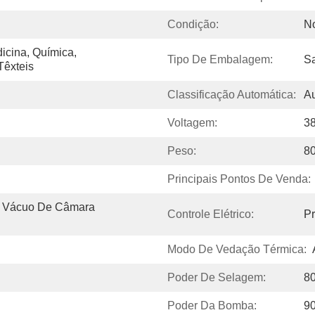
Condição:
N
cina, Química, 
Tipo De Embalagem:
Sa
Têxteis
Classificação Automática:
Au
Voltagem:
38
Peso:
8
Principais Pontos De Venda:
 Vácuo De Câmara 
Controle Elétrico:
P
Modo De Vedação Térmica:
Poder De Selagem:
8
Poder Da Bomba:
9