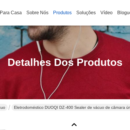
Para Casa
Sobre Nós
Produtos
Soluções
Vídeo
Blogu
Detalhes Dos Produtos
cuo
Eletrodoméstico DUOQI DZ-400 Sealer de vácuo de câmara únic