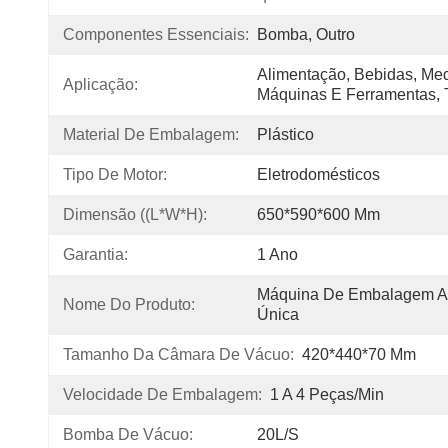
Componentes Essenciais:
Bomba, Outro
Alimentação, Bebidas, Medi
Aplicação:
Máquinas E Ferramentas, 
Material De Embalagem:
Plástico
Tipo De Motor:
Eletrodomésticos
Dimensão ((L*W*H):
650*590*600 Mm
Garantia:
1 Ano
Máquina De Embalagem A
Nome Do Produto:
Única
Tamanho Da Câmara De Vácuo:
420*440*70 Mm
Velocidade De Embalagem:
1 A 4 Peças/min
Bomba De Vácuo:
20L/s