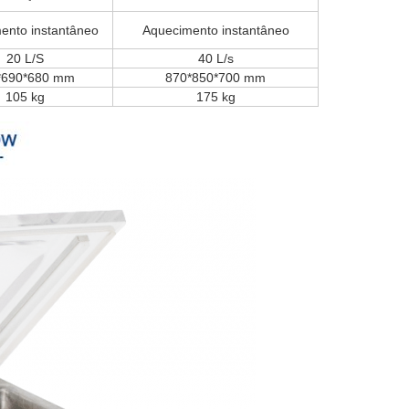
ento instantâneo
Aquecimento instantâneo
20 L/S
40 L/s
*690*680 mm
870*850*700 mm
105 kg
175 kg