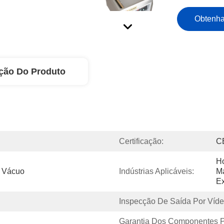
Obtenha
ção Do Produto
Certificação:
C
Ho
 Vácuo
Indústrias Aplicáveis:
Má
Ex
Inspecção De Saída Por Víde
Garantia Dos Componentes Pr