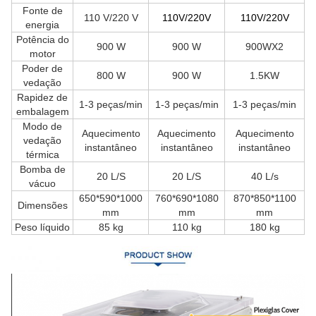
Fonte de
110 V/220 V
11
0V/220V
11
0V/220V
energia
Potência do
900 W
900 W
900WX2
motor
Poder de
800 W
900 W
1.5KW
vedação
Rapidez de
1-3 peças/min
1-3 peças/min
1-3 peças/min
embalagem
Modo de
Aquecimento
Aquecimento
Aquecimento
vedação
instantâneo
instantâneo
instantâneo
térmica
Bomba de
20 L/S
20 L/S
40 L/s
vácuo
650*590*1000
760*690*1080
870*850*1100
Dimensões
mm
mm
mm
Peso líquido
85 kg
110 kg
180 kg