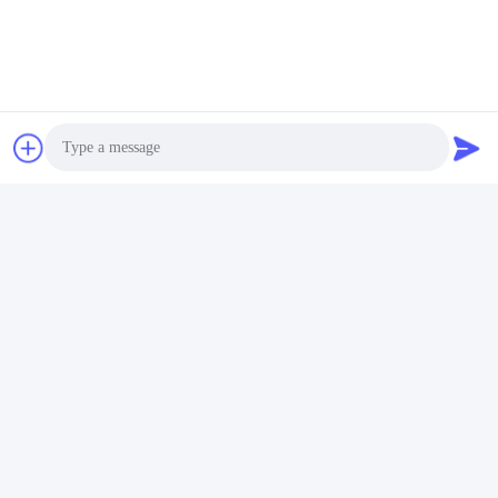
Photo
Video Call
Audio Call