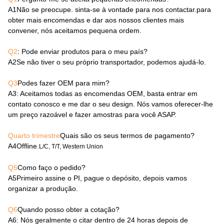
A1
Não se preocupe. sinta-se à vontade para nos contactar.para
obter mais encomendas e dar aos nossos clientes mais
convener, nós aceitamos pequena ordem.
Q2
: Pode enviar produtos para o meu país?
A2
Se não tiver o seu próprio transportador, podemos ajudá-lo.
Q3
Podes fazer OEM para mim?
A3
: Aceitamos todas as encomendas OEM, basta entrar em
contato conosco e me dar o seu design. Nós vamos oferecer-lhe
um preço razoável e fazer amostras para você ASAP.
Quarto trimestre
Quais são os seus termos de pagamento?
A4
Offline.
L/C, T/T, Western Union
Q5
Como faço o pedido?
A5
Primeiro assine o PI, pague o depósito, depois vamos
organizar a produção.
Q6
Quando posso obter a cotação?
A6
: Nós geralmente o citar dentro de 24 horas depois de