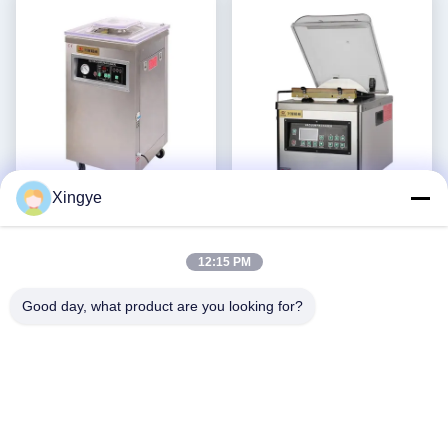
Xingye
Máquina de embalagem a
DQVC-260PD Máquina de
vácuo automática de
embalagem a vácuo
12:15 PM
alimentos para pão e carne
comercial de bebidas
Obtenha o melhor
Obtenha o melhor
DUOQI
Máquina de vedação a
preço
preço
Good day, what product are you looking for?
vácuo de alta eficiência