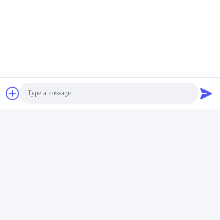
Máquina de embalagem a
Equipamento de vedação a
vácuo de câmara de
vácuo de câmara de
escritório com aquecimento
controlo eléctrica para
Obtenha o melhor
Obtenha o melhor
instantâneo para
embalagens domésticas e
preço
preço
mercadorias
comerciais
Photo
Video Call
Audio Call