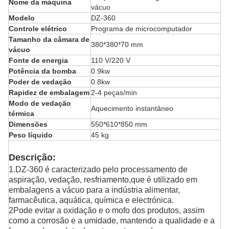
Nome da máquina
vácuo
Modelo
DZ-360
Controle elétrico
Programa de microcomputador
Tamanho da câmara de
380*380*70 mm
vácuo
Fonte de energia
110 V/220 V
Potência da bomba
0.9kw
Poder de vedação
0.8kw
Rapidez de embalagem
2-4 peças/min
Modo de vedação
Aquecimento instantâneo
térmica
Dimensões
550*610*850 mm
Peso líquido
45 kg
Descrição:
1.DZ-360 é caracterizado pelo processamento de
aspiração, vedação, resfriamento,
que é utilizado em
embalagens a vácuo para a indústria alimentar,
farmacêutica, aquática, química e electrónica.
2Pode evitar a oxidação e o mofo dos produtos, assim
como a corrosão e a umidade, mantendo a qualidade e a