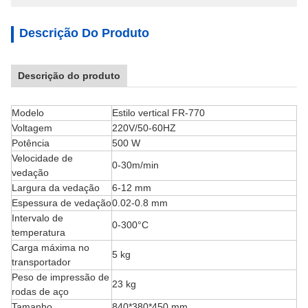
Descrição Do Produto
Descrição do produto
Modelo
Estilo vertical FR-770
Voltagem
220V/50-60HZ
Potência
500 W
Velocidade de
0-30m/min
vedação
Largura da vedação
6-12 mm
Espessura de vedação
0.02-0.8 mm
Intervalo de
0-300°C
temperatura
Carga máxima no
5 kg
transportador
Peso de impressão de
23 kg
rodas de aço
Tamanho
840*380*450 mm