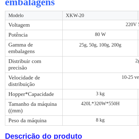
embalagens
Modelo
XKW-20
Voltagem
220V
Potência
80 W
Gamma de
25g, 50g, 100g, 200g
embalagens
Distribuir com
2
precisão
Velocidade de
10-25 ve
distribuição
Hopper*Capacidade
3 kg
Tamanho da máquina
420L*320W*550H
((mm)
Peso da máquina
8 kg
Descrição do produto