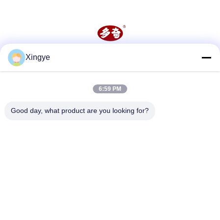
Xingye
Redes Sociais
6:59 PM
Contato rápido
Good day, what product are you looking for?
Telefone
86--15157728448
E-mail
xingyesales3@duoqi.com
Endereço
No 3, Rua Lvliu, Zona de Desenvolvimento Económico,
Wenzhou, Zhejiang, China