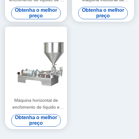
cabeças de alta precisão
enchimento para pasta
Obtenha o melhor
Obtenha o melhor
para mel e suco
espessa com caldeira
preço
preço
Máquina horizontal de
enchimento de líquido e
pasta para suco de mel
Obtenha o melhor
DUOQI G2WTD
preço