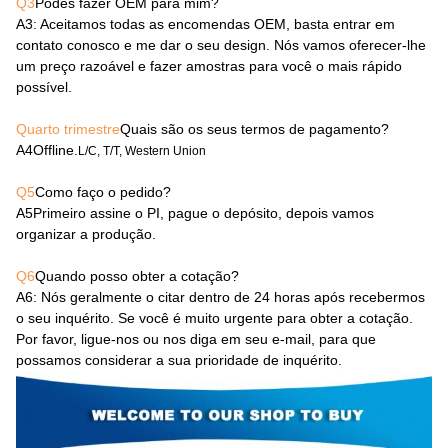
Q3
Podes fazer OEM para mim?
A3
: Aceitamos todas as encomendas OEM, basta entrar em
contato conosco e me dar o seu design. Nós vamos oferecer-lhe
um preço razoável e fazer amostras para você o mais rápido
possível.
Quarto trimestre
Quais são os seus termos de pagamento?
A4
Offline.
L/C, T/T, Western Union
Q5
Como faço o pedido?
A5
Primeiro assine o PI, pague o depósito, depois vamos
organizar a produção.
Q6
Quando posso obter a cotação?
A6
: Nós geralmente o citar dentro de 24 horas após recebermos
o seu inquérito. Se você é muito urgente para obter a cotação.
Por favor, ligue-nos ou nos diga em seu e-mail, para que
possamos considerar a sua prioridade de inquérito.