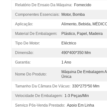
Relatório De Ensaio Da Máquina:
Fornecido
Componentes Essenciais:
Motor, Bomba
Aplicação:
Alimento, Bebida, MÉDICO
Material De Embalagem:
Plástico, Papel, Madeira
Tipo De Motor:
Eléctrico
Dimensão:
490*400*350 Mm
Garantia:
1 Ano
Máquina De Embalagem A
Nome Do Produto:
Única
Tamanho Da Câmara De Vácuo:
330*275*50 Mm
Velocidade De Embalagem:
1-3 Peças/min
Serviço Pós-Venda Prestado:
Apoio Em Linha