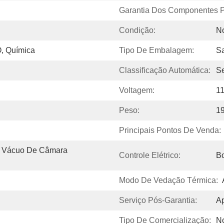
Garantia Dos Componentes Pr
Condição:
N
, Química
Tipo De Embalagem:
Sa
Classificação Automática:
S
Voltagem:
11
Peso:
1
Principais Pontos De Venda:
 Vácuo De Câmara 
Controle Elétrico:
B
Modo De Vedação Térmica:
Serviço Pós-Garantia:
Ap
Tipo De Comercialização:
N