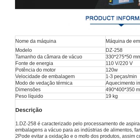
Nome da máquina
Máquina de emb
Modelo
DZ-258
Tamanho da câmara de vácuo
330*275*50 m
Fonte de energia
110 V/220 V
Potência do motor
120w
Velocidade de embalagem
1-3 peças/min
Modo de vedação térmica
Aquecimento i
Dimensões
490*400*350 
Peso líquido
19 kg
Descrição
1.DZ-258 é caracterizado pelo processamento de aspira
embalagens a vácuo para as indústrias de alimentos, far
2Pode evitar a oxidação e o mofo dos produtos, assim 