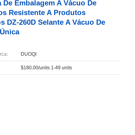
 De Embalagem A Vácuo De
os Resistente A Produtos
s DZ-260D Selante A Vácuo De
Única
rca:
DUOQI
$180.00/units 1-49 units