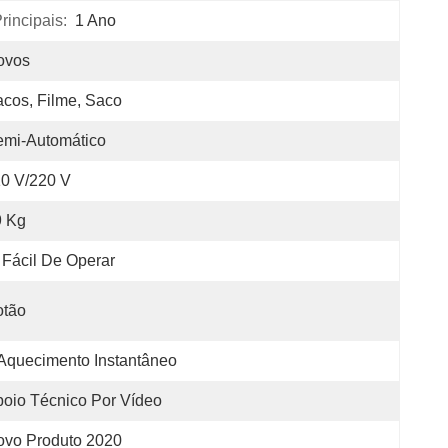
incipais:
1 Ano
ovos
cos, Filme, Saco
emi-Automático
0 V/220 V
9 Kg
Fácil De Operar
otão
Aquecimento Instantâneo
oio Técnico Por Vídeo
ovo Produto 2020