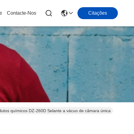
e
Contacte-Nos
Citações
dutos químicos DZ-260D Selante a vácuo de câmara única