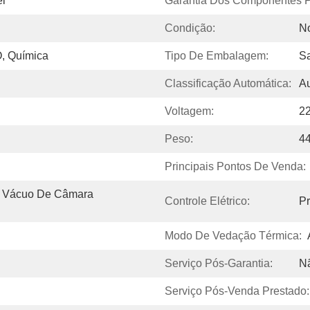
el
Garantia Dos Componentes Pr
Condição:
N
, Química
Tipo De Embalagem:
Sa
Classificação Automática:
Au
Voltagem:
2
Peso:
4
Principais Pontos De Venda:
 Vácuo De Câmara 
Controle Elétrico:
P
Modo De Vedação Térmica:
Serviço Pós-Garantia:
Nã
Serviço Pós-Venda Prestado: