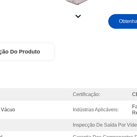
Obtenha
ção Do Produto
Certificação:
C
Fa
 Vácuo
Indústrias Aplicáveis:
Re
Inspecção De Saída Por Víde