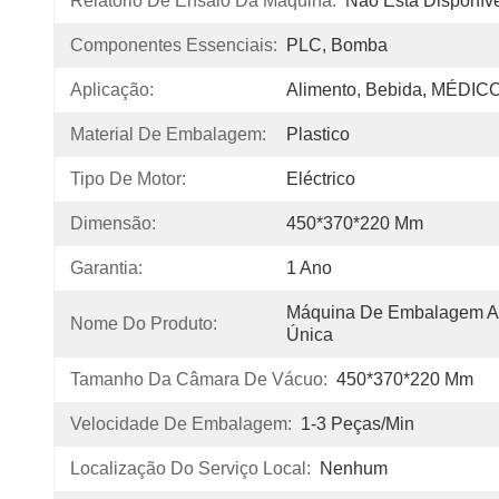
Relatório De Ensaio Da Máquina:
Não Está Disponív
Componentes Essenciais:
PLC, Bomba
Aplicação:
Alimento, Bebida, MÉDICO
Material De Embalagem:
Plastico
Tipo De Motor:
Eléctrico
Dimensão:
450*370*220 Mm
Garantia:
1 Ano
Máquina De Embalagem A
Nome Do Produto:
Única
Tamanho Da Câmara De Vácuo:
450*370*220 Mm
Velocidade De Embalagem:
1-3 Peças/min
Localização Do Serviço Local:
Nenhum