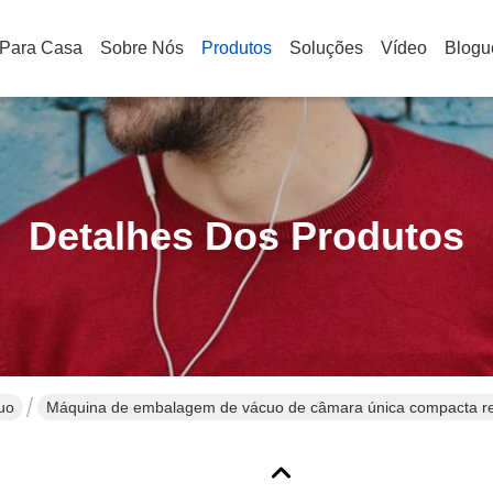
Para Casa
Sobre Nós
Produtos
Soluções
Vídeo
Blogu
Detalhes Dos Produtos
uo
Máquina de embalagem de vácuo de câmara única compacta resi
alimentos