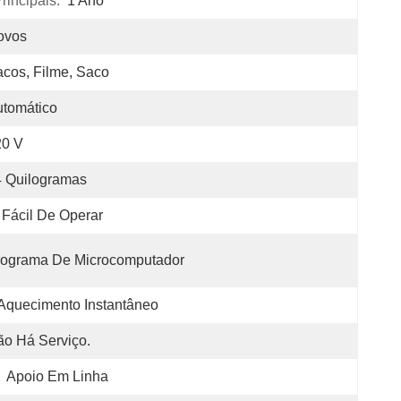
incipais:
1 Ano
ovos
cos, Filme, Saco
tomático
20 V
4 Quilogramas
Fácil De Operar
rograma De Microcomputador
Aquecimento Instantâneo
o Há Serviço.
Apoio Em Linha