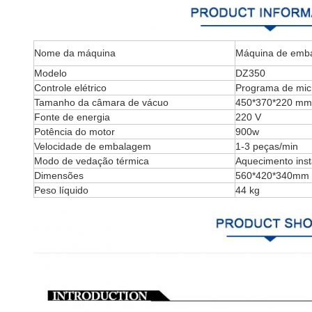
Nome da máquina
Máquina de embal
Modelo
DZ350
Controle elétrico
Programa de mic
Tamanho da câmara de vácuo
450*370*220 mm
Fonte de energia
220 V
Potência do motor
900w
Velocidade de embalagem
1-3 peças/min
Modo de vedação térmica
Aquecimento ins
Dimensões
560*420*340mm
Peso líquido
44 kg