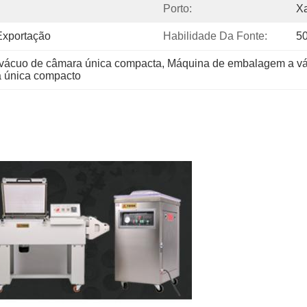
Porto:
X
xportação
Habilidade Da Fonte:
5
vácuo de câmara única compacta
, 
Máquina de embalagem a vác
 única compacto