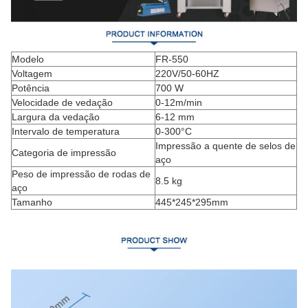
Modelo
FR-550
Voltagem
220V/50-60HZ
Potência
700 W
Velocidade de vedação
0-12m/min
Largura da vedação
6-12 mm
Intervalo de temperatura
0-300°C
Impressão a quente de selos de
Categoria de impressão
aço
Peso de impressão de rodas de
8.5 kg
aço
Tamanho
445*245*295mm