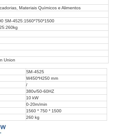
cadorias, Materiais Químicos e Alimentos
00 SM-4525:1560*750*1500
25:260kg
rn Union
SM-4525
W450*H250 mm
/
380v/50-60HZ
10 kW
0-20m/min
1560 * 750 * 1500
260 kg