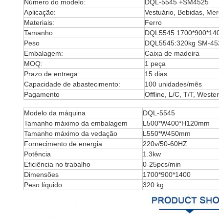
Número do modelo:
DQL-5545 +SM4525
Aplicação:
Vestuário, Bebidas, Mer
Materiais:
Ferro
Tamanho
DQL5545:1700*900*14
Peso
DQL5545:320kg SM-45
Embalagem:
Caixa de madeira
MOQ:
1 peça
Prazo de entrega:
15 dias
Capacidade de abastecimento:
100 unidades/mês
Pagamento
Offline, L/C, T/T, Weste
Modelo da máquina
DQL-5545
Tamanho máximo da embalagem
L500*W400*H120mm
Tamanho máximo da vedação
L550*W450mm
Fornecimento de energia
220v/50-60HZ
Potência
1.3kw
Eficiência no trabalho
0-25pcs/min
Dimensões
1700*900*1400
Peso líquido
320 kg