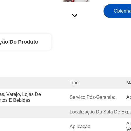
Obtenha
ção Do Produto
Tipo:
M
s, Varejo, Lojas De 
Serviço Pós-Garantia:
Ap
ntos E Bebidas
Localização Da Sala De Expo
Al
Aplicação:
Ve