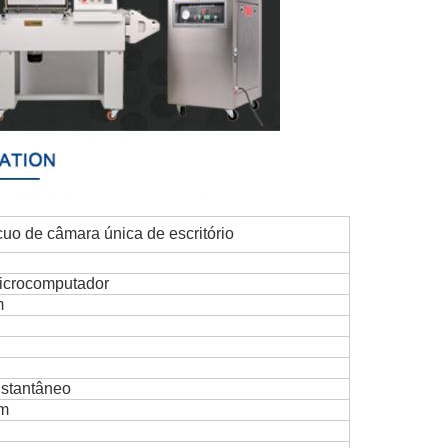
uo de câmara única de escritório
icrocomputador
m
nstantâneo
m