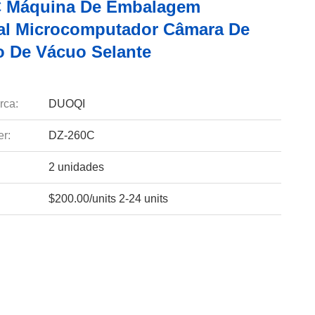
C Máquina De Embalagem
ial Microcomputador Câmara De
o De Vácuo Selante
rca:
DUOQI
r:
DZ-260C
2 unidades
$200.00/units 2-24 units