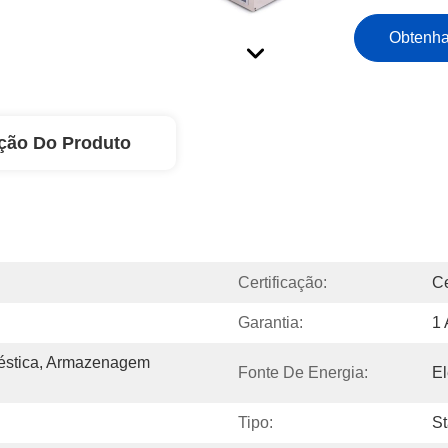
Obtenha
ção Do Produto
Certificação:
C
Garantia:
1
éstica, Armazenagem 
Fonte De Energia:
El
Tipo:
St