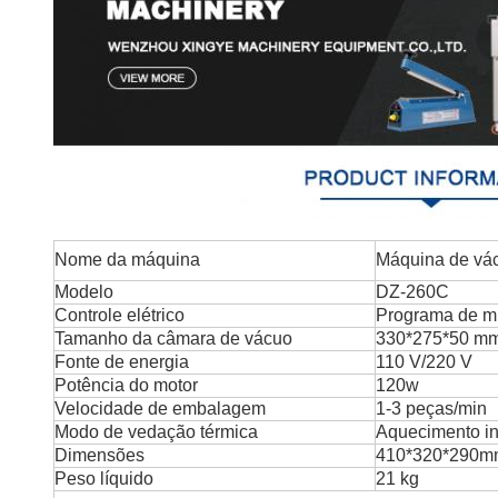
Nome da máquina
Máquina de vác
Modelo
DZ-260C
Controle elétrico
Programa de m
Tamanho da câmara de vácuo
330*275*50 m
Fonte de energia
110 V/220 V
Potência do motor
120w
Velocidade de embalagem
1-3 peças/min
Modo de vedação térmica
Aquecimento i
Dimensões
410*320*290m
Peso líquido
21 kg