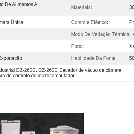
 De Alimentos A 
Materiais:
30
mara Única
Controle Elétrico:
P
Modo De Vedação Térmica:
Porto:
X
xportação
Habilidade Da Fonte:
5
dustrial DZ-260C
, 
DZ-260C Secador de vácuo de câmara
, 
ra de controlo do microcomputador