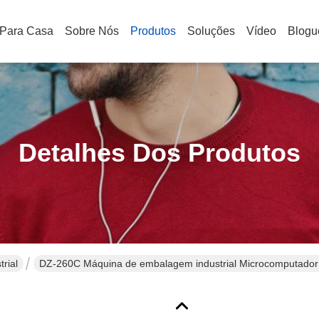
Para Casa
Sobre Nós
Produtos
Soluções
Vídeo
Blogu
Detalhes Dos Produtos
rial
DZ-260C Máquina de embalagem industrial Microcomputador 