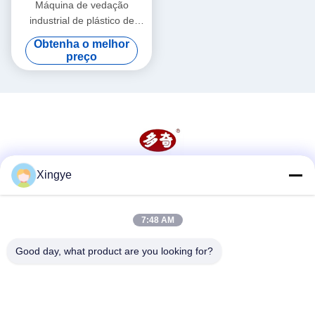
Máquina de vedação
industrial de plástico de
bolsas de filme 6 mm
Obtenha o melhor
Máquina de vedação térmica
preço
contínua
Xingye
Redes Sociais
7:48 AM
Contato rápido
Good day, what product are you looking for?
Telefone
86--15157728448
E-mail