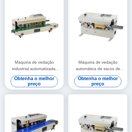
Máquina de vedação
Máquina de vedação
industrial automatizada,
automática de sacos de
selante térmico de banda
plástico industriais Tipo
Obtenha o melhor
Obtenha o melhor
contínua resistente à fadiga
acionado a eletricidade
preço
preço
Amigável ao ambiente