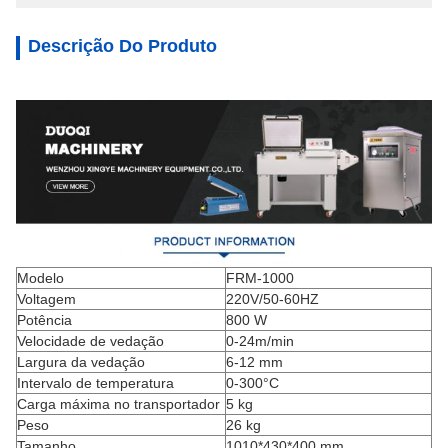
Descrição Do Produto
Modelo
FRM-1000
Voltagem
220V/50-60HZ
Potência
800 W
Velocidade de vedação
0-24m/min
Largura da vedação
6-12 mm
Intervalo de temperatura
0-300°C
Carga máxima no transportador
5 kg
Peso
26 kg
Tamanho
1010*430*400 mm