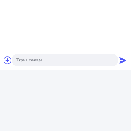
Tags:
Shrink Wrapping Machine
Automatic Shrink Wrap Machine
Heat Shrink Wrap Machine
Produtos Relacionados
Photo
Video Call
Audio Call