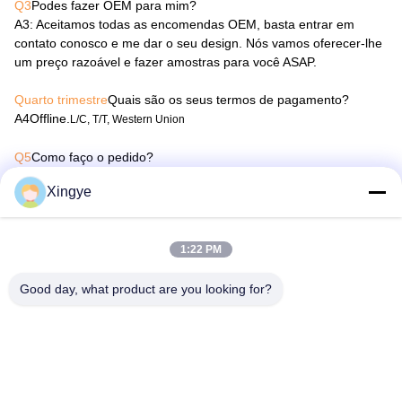
Q3
Podes fazer OEM para mim?
A3
: Aceitamos todas as encomendas OEM, basta entrar em
contato conosco e me dar o seu design. Nós vamos oferecer-lhe
um preço razoável e fazer amostras para você ASAP.
Quarto trimestre
Quais são os seus termos de pagamento?
A4
Offline.
L/C, T/T, Western Union
Q5
Como faço o pedido?
A5
Primeiro assine o PI, pague o depósito, depois vamos
Xingye
organizar a produção.
Q6
Quando posso obter a cotação?
1:22 PM
A6
: Nós geralmente o citar dentro de 24 horas depois de
recebermos o seu inquérito. Se você é muito urgente para obter
Good day, what product are you looking for?
a cotação. Por favor, ligue-nos ou nos diga em seu e-mail, para
que possamos considerar a sua prioridade de inquérito.