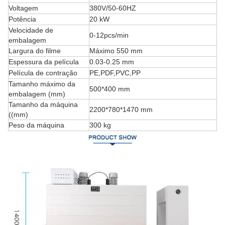
Voltagem
380V/50-60HZ
Potência
20 kW
Velocidade de
0-12pcs/min
embalagem
Largura do filme
Máximo 550 mm
Espessura da película
0.03-0.25 mm
Película de contração
PE,PDF,PVC,PP
Tamanho máximo da
500*400 mm
embalagem (mm)
Tamanho da máquina
2200*780*1470 mm
((mm)
Peso da máquina
300 kg