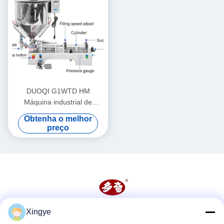
DUOQI G1WTD HM
Máquina industrial de
enchimento para pasta
Obtenha o melhor
espessa com caldeira
preço
Xingye