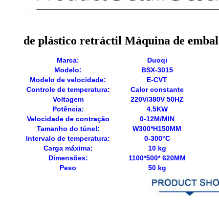
de plástico retráctil Máquina de embal
Marca:
Duoqi
Modelo:
BSX-3015
Modelo de velocidade:
E-CVT
Controle de temperatura:
Calor constante
Voltagem
220V/380V 50HZ
Potência:
4.5KW
Velocidade de contração
0-12M/MIN
Tamanho do túnel:
W300*H150MM
Intervalo de temperatura:
0-300°C
Carga máxima:
10 kg
Dimensões:
1100*500* 620MM
Peso
50 kg