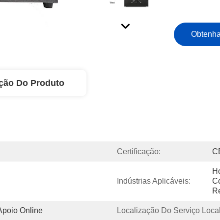
Obtenha
ção Do Produto
Certificação:
C
Ho
Indústrias Aplicáveis:
Co
R
Apoio Online
Localização Do Serviço Local