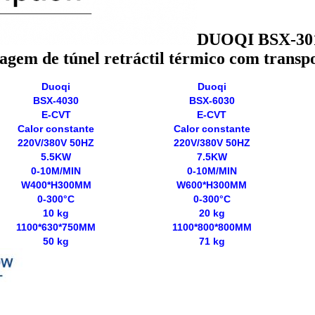
DUOQI BSX-3015
agem de túnel retráctil térmico com transpo
Duoqi
Duoqi
BSX-4030
BSX-6030
E-CVT
E-CVT
Calor constante
Calor constante
220V/380V 50HZ
220V/380V 50HZ
5.5KW
7.5KW
0-10M/MIN
0-10M/MIN
W400*H300MM
W600*H300MM
0-300°C
0-300°C
10 kg
20 kg
1100*630*750MM
1100*800*800MM
50 kg
71 kg