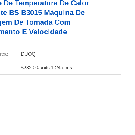
e De Temperatura De Calor
te BS B3015 Máquina De
gem De Tomada Com
mento E Velocidade
rca:
DUOQI
$232.00/units 1-24 units