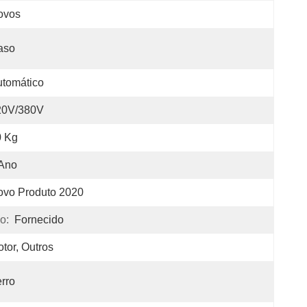
ovos
aso
tomático
20V/380V
0 Kg
 Ano
ovo Produto 2020
o:
Fornecido
tor, Outros
rro