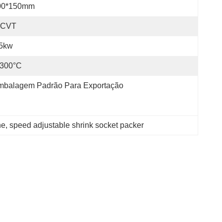
00*150mm
-CVT
.5kw
-300°C
mbalagem Padrão Para Exportação
ne
, 
speed adjustable shrink socket packer