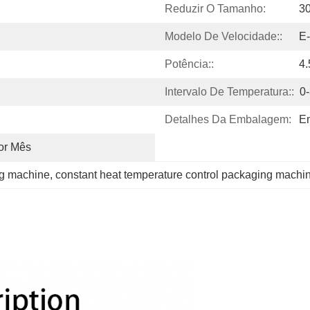
Reduzir O Tamanho:
3
Modelo De Velocidade::
E
Potência::
4
Intervalo De Temperatura::
0
Detalhes Da Embalagem:
E
or Mês
ng machine
, 
constant heat temperature control packaging machi