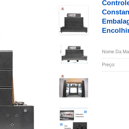
Control
Constan
Embala
Encolhi
Nome Da Ma
Preço: