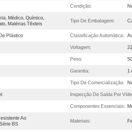
Condição:
N
ia, Médico, Químico, 
Tipo De Embalagem:
C
to, Matérias Têxteis
 De Plástico
Classificação Automática:
Au
Voltagem:
2
Peso:
5
Garantia:
1
Tipo De Comercialização:
N
el
Inspecção De Saída Por Víde
Componentes Essenciais:
Mo
sistente Ao 
Materiais:
Fe
Série BS