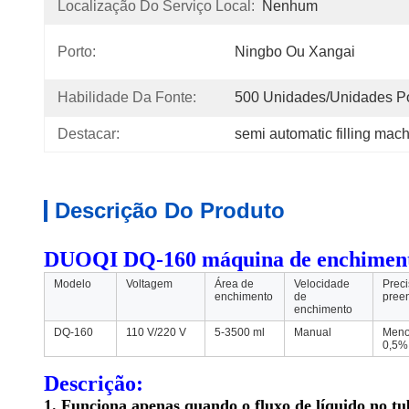
Localização Do Serviço Local:
Nenhum
Porto:
Ningbo Ou Xangai
Habilidade Da Fonte:
500 Unidades/unidades P
Destacar:
semi automatic filling mach
Descrição Do Produto
DUOQI DQ-160 máquina de enchimento de
Modelo
Voltagem
Área de
Velocidade
Prec
enchimento
de
pree
enchimento
DQ-160
110 V/220 V
5-3500 ml
Manual
Meno
0,5%
Descrição:
1. Funciona apenas quando o fluxo de líquido no t