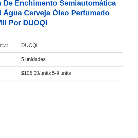
 De Enchimento Semiautomática
l Água Cerveja Óleo Perfumado
Mil Por DUOQI
rca:
DUOQI
5 unidades
$105.00/units 5-9 units