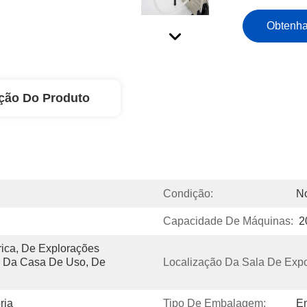
Obtenha
ção Do Produto
Condição:
N
Capacidade De Máquinas:
2
ica, De Explorações 
, Da Casa De Uso, De 
Localização Da Sala De Expo
ria
Tipo De Embalagem:
Em