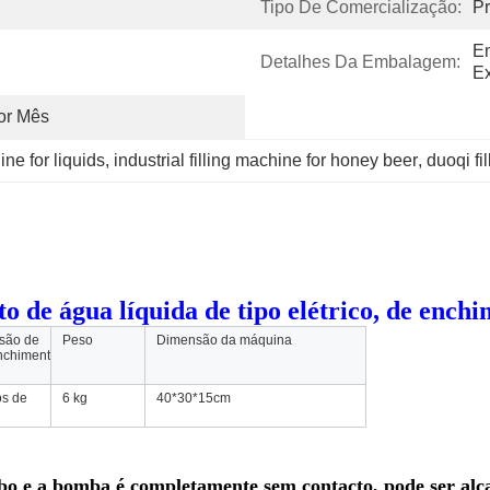
Tipo De Comercialização:
Pr
E
Detalhes Da Embalagem:
Ex
or Mês
ine for liquids
, 
industrial filling machine for honey beer
, 
duoqi fi
 água líquida de tipo elétrico, de enchim
isão de
Peso
Dimensão da máquina
nchimento
s de
6 kg
40*30*15cm
ubo e a bomba é completamente sem contacto, pode ser al