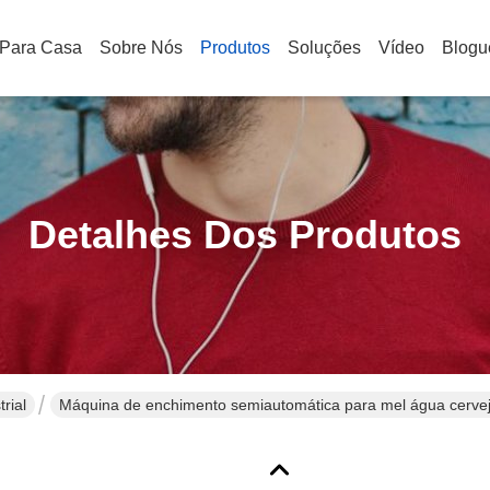
Para Casa
Sobre Nós
Produtos
Soluções
Vídeo
Blogu
Detalhes Dos Produtos
rial
Máquina de enchimento semiautomática para mel água cervej